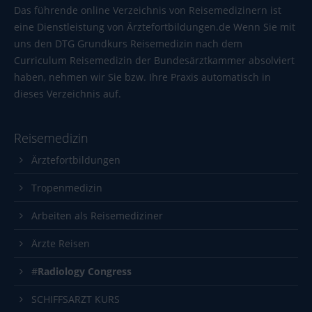
info@yourdomain.com
Das führende online Verzeichnis von Reisemedizinern ist
eine Dienstleistung von
Ärztefortbildungen.de
Wenn Sie mit
About us
uns den DTG Grundkurs Reisemedizin nach dem
Curriculum Reisemedizin der Bundesärztkammer absolviert
Lorem ipsum dolor sit amet, consectetuer adipiscing
haben, nehmen wir Sie bzw. Ihre Praxis automatisch in
elit.
dieses Verzeichnis auf.
Aenean commodo ligula eget dolor. Aenean massa.
Cum sociis natoque penatibus et magnis dis
Reisemedizin
parturient montes, nascetur ridiculus mus. Donec
quam felis, ultricies nec.
Ärztefortbildungen
Tropenmedizin
Arbeiten als Reisemediziner
Ärzte Reisen
#
Radiology Congress
SCHIFFSARZT KURS