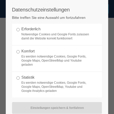
Datenschutzeinstellungen
Login
Bitte treffen Sie eine Auswahl um fortzufahren
Benutzername
Erforderlich
Dr. Richard Antwi
Notwendige Cookies und Google Fonts zulassen
damit die Website korrekt funktioniert
Passwort
Komfort
Pians 27, 6551 Gemeinde Pians, Österreich
Es werden notwendige Cookies, Google Fonts,
Google Maps, OpenStreetMap und Youtube
Tel. :
+43 5442 62800
geladen
Öffnungszeiten:
Anmelden
Statistik
Es werden notwendige Cookies, Google Fonts,
Google Maps, OpenStreetMap, Youtube und
Google Analytics geladen
Register
|
Lost your password?
Samstag
Geschlossen
Sonntag
Geschlossen
Support
Montag
08:00–12:00, 17:00–19:00
Dienstag
08:00–12:00
Lorem ipsum dolor sit amet: