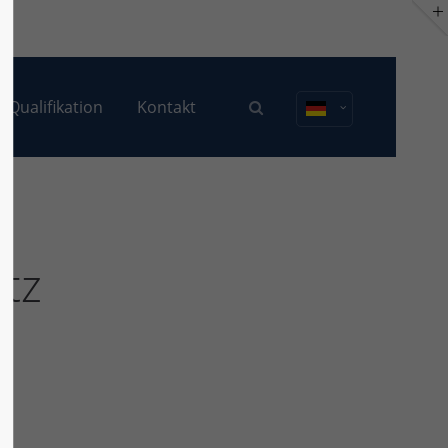
Corona Teststationen
Anmelden
About us
Qualifikation
Kontakt
Lorem ipsum dolor sit amet,
consectetuer adipiscing elit.
Aenean commodo ligula eget dolor.
Aenean massa. Cum sociis natoque
penatibus et magnis dis parturient
montes, nascetur ridiculus mus.
Donec quam felis, ultricies nec.
ütz