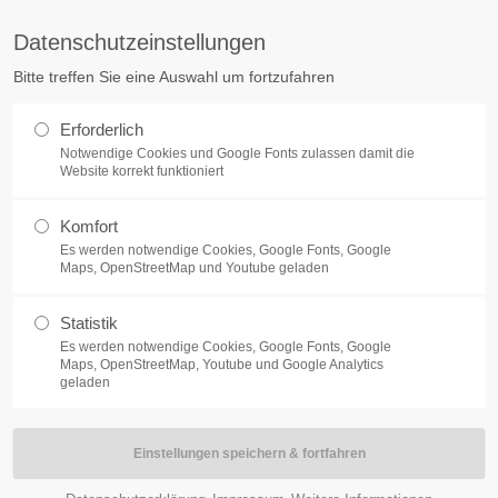
mail@aerztefortbildungen.de
Mobile 
Datenschutzeinstellungen
ort
Get in touch
Bitte treffen Sie eine Auswahl um fortzufahren
Reisemedizin
Verzeichnis
Über Reisemediziner
psum dolor sit amet:
Cybersteel Inc.
Erforderlich
376-293 City Road, Suite 600
Notwendige Cookies und Google Fonts zulassen damit die
San Francisco, CA 94102
Website korrekt funktioniert
4h
Komfort
Have any questions?
/ 365days
Es werden notwendige Cookies, Google Fonts, Google
+44 1234 567 890
Maps, OpenStreetMap und Youtube geladen
au Dr. med. Silke Sch
Drop us a line
Statistik
info@yourdomain.com
Es werden notwendige Cookies, Google Fonts, Google
r support for our customers
Maps, OpenStreetMap, Youtube und Google Analytics
ri 8:00am - 5:00pm
(GMT +1)
geladen
Elbuferstraße 103, 21436 Marschacht
Telefon:
04176 636