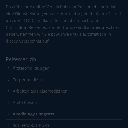
info@yourdomain.com
Das führende online Verzeichnis von Reisemedizinern ist
eine Dienstleistung von
Ärztefortbildungen.de
Wenn Sie mit
About us
uns den DTG Grundkurs Reisemedizin nach dem
Curriculum Reisemedizin der Bundesärztkammer absolviert
Lorem ipsum dolor sit amet, consectetuer adipiscing
haben, nehmen wir Sie bzw. Ihre Praxis automatisch in
elit.
dieses Verzeichnis auf.
Aenean commodo ligula eget dolor. Aenean massa.
Cum sociis natoque penatibus et magnis dis
Reisemedizin
parturient montes, nascetur ridiculus mus. Donec
quam felis, ultricies nec.
Ärztefortbildungen
Tropenmedizin
Arbeiten als Reisemediziner
Ärzte Reisen
#
Radiology Congress
SCHIFFSARZT KURS