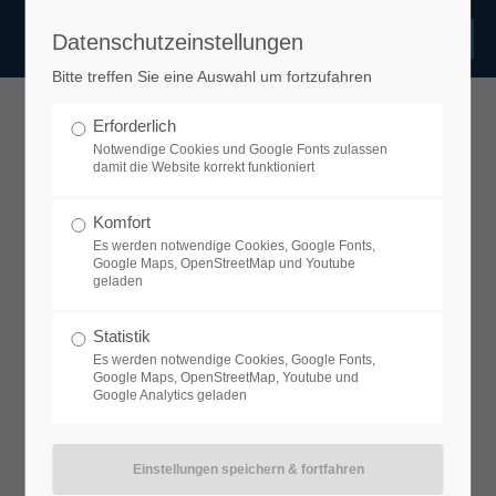
Datenschutzeinstellungen
Login
Bitte treffen Sie eine Auswahl um fortzufahren
Benutzername
Erforderlich
Frauenarzt Dr. Christian Windelen
Notwendige Cookies und Google Fonts zulassen
damit die Website korrekt funktioniert
Passwort
Komfort
Kurfürstenstraße 5 - 7, 50678 Köln
Es werden notwendige Cookies, Google Fonts,
Telefon
:
0221 311717
Google Maps, OpenStreetMap und Youtube
geladen
Öffnungszeiten
Anmelden
Statistik
Es werden notwendige Cookies, Google Fonts,
Google Maps, OpenStreetMap, Youtube und
Freitag
08:00–12:00
Google Analytics geladen
Register
|
Lost your password?
Samstag
Geschlossen
Sonntag
Geschlossen
Support
Montag
09:00–12:00, 15:00–18:00
Lorem ipsum dolor sit amet: